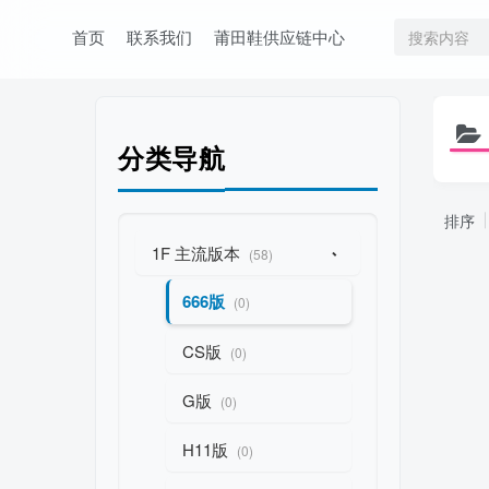
首页
联系我们
莆田鞋供应链中心
分类导航
排序
1F 主流版本
-
(58)
666版
(0)
CS版
(0)
G版
(0)
H11版
(0)