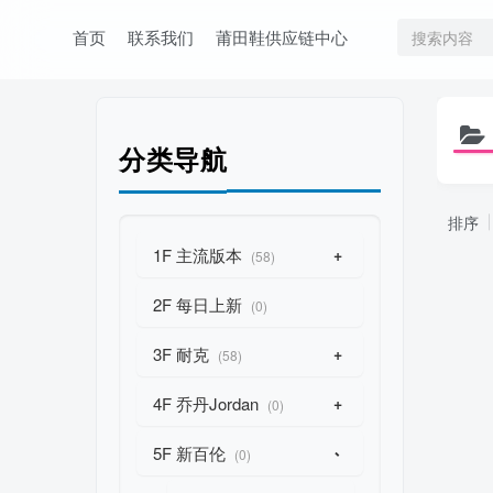
首页
联系我们
莆田鞋供应链中心
分类导航
排序
1F 主流版本
+
(58)
2F 每日上新
(0)
3F 耐克
+
(58)
4F 乔丹Jordan
+
(0)
5F 新百伦
-
(0)