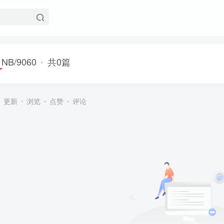
NB/9060
共0篇
更新
浏览
点赞
评论