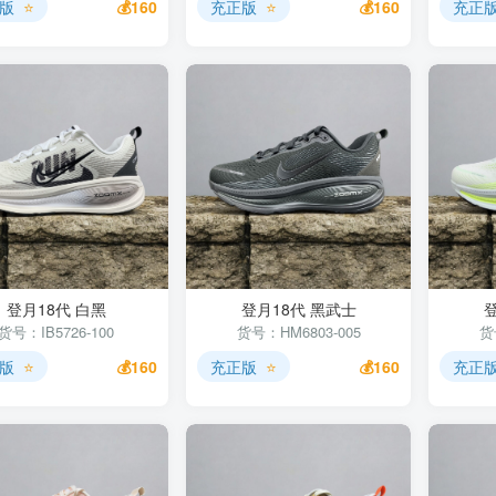
正版
⭐
💰160
充正版
⭐
💰160
充正
登月18代 白黑
登月18代 黑武士
货号：IB5726-100
货号：HM6803-005
货
正版
⭐
💰160
充正版
⭐
💰160
充正