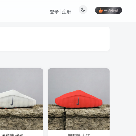
开通会员
登录
注册
按摩鞋 米色
按摩鞋 大红