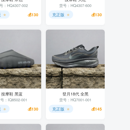
号：HQ4307-002
货号：HQ4307-600
版
⭐
💰130
充正版
⭐
💰130
按摩鞋 黑蓝
登月18代 全黑
号：IQ8502-001
货号：HQ7001-001
版
⭐
💰130
充正版
⭐
💰145