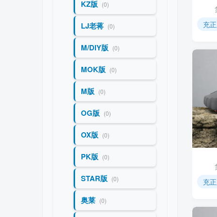
KZ版
(0)
充
LJ老蒋
(0)
M/DIY版
(0)
MOK版
(0)
M版
(0)
OG版
(0)
OX版
(0)
PK版
(0)
STAR版
(0)
充
奥莱
(0)