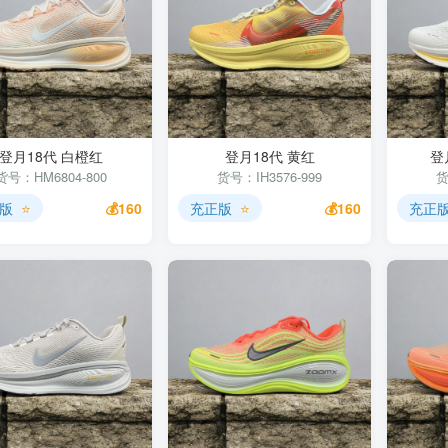
登月18代 白橙红
登月18代 黄红
登
货号：HM6804-800
货号：IH3576-999
货
正版
⭐
💰160
充正版
⭐
💰160
充正