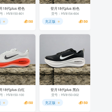
月18代plus 橙色
登月18代plus 粉色
号：HV8150-801
货号：HV8154-604
版
⭐
💰150
充正版
⭐
💰150
月18代plus 白红
登月18代plus 黑白
号：HV8150-100
货号：HV8150-002
版
⭐
💰150
充正版
⭐
💰150