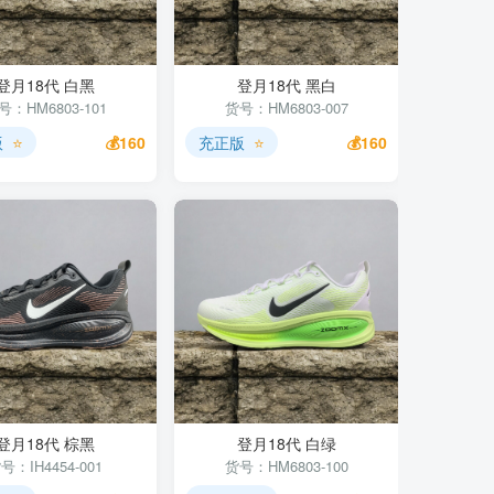
登月18代 白黑
登月18代 黑白
号：HM6803-101
货号：HM6803-007
版
⭐
💰160
充正版
⭐
💰160
登月18代 棕黑
登月18代 白绿
号：IH4454-001
货号：HM6803-100