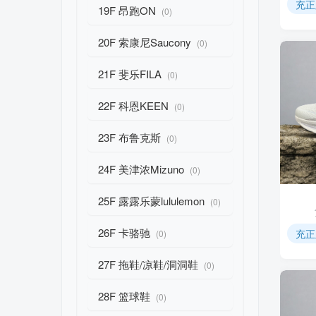
充
19F 昂跑ON
(0)
20F 索康尼Saucony
(0)
21F 斐乐FILA
(0)
22F 科恩KEEN
(0)
23F 布鲁克斯
(0)
24F 美津浓Mizuno
(0)
25F 露露乐蒙lululemon
(0)
26F 卡骆驰
充
(0)
27F 拖鞋/凉鞋/洞洞鞋
(0)
28F 篮球鞋
(0)