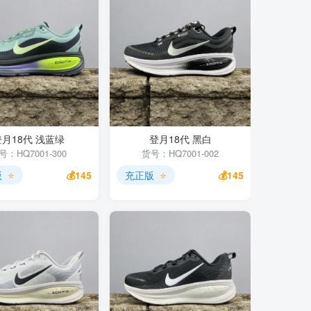
登月18代 浅蓝绿
登月18代 黑白
号：HQ7001-300
货号：HQ7001-002
版
⭐
💰145
充正版
⭐
💰145