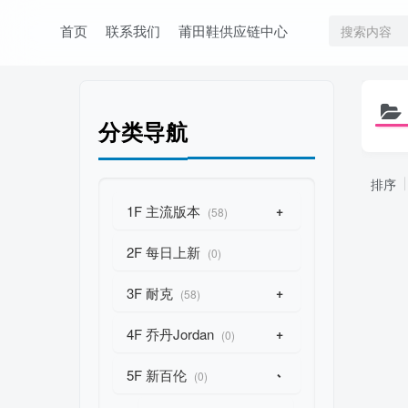
首页
联系我们
莆田鞋供应链中心
分类导航
排序
1F 主流版本
+
(58)
2F 每日上新
(0)
3F 耐克
+
(58)
4F 乔丹Jordan
+
(0)
5F 新百伦
-
(0)