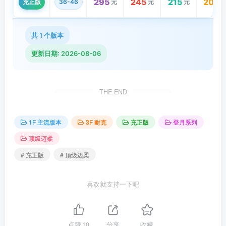
295
245
215
205
充正版
36-46
元
元
元
共 1 个版本
更新日期: 2026-08-06
THE END
1F 主流版本
3F 耐克
充正版
登月系列
顶级迈柔
# 充正版
# 顶级迈柔
喜欢就支持一下吧
点赞
10
分享
收藏