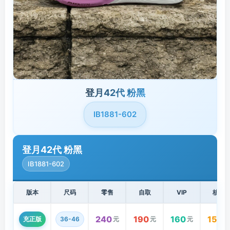
登月42代 粉黑
IB1881-602
登月42代 粉黑
IB1881-602
版本
尺码
零售
自取
VIP
核心
240
190
160
150
充正版
36-46
元
元
元
元