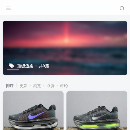
顶级迈柔
共9篇
排序
更新
浏览
点赞
评论