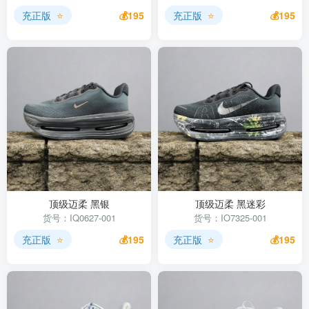
充正版
⭐
💰195
充正版
⭐
💰195
顶级迈柔 黑银
顶级迈柔 黑迷彩
货号：IQ0627-001
货号：IO7325-001
充正版
⭐
💰195
充正版
⭐
💰195