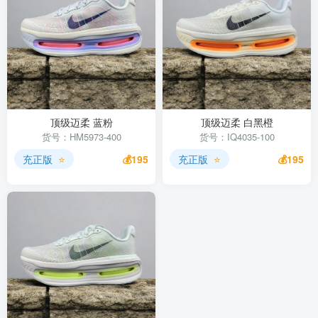
顶级迈柔 蓝粉
顶级迈柔 白黑橙
货号：HM5973-400
货号：IQ4035-100
充正版
⭐
💰195
充正版
⭐
💰195