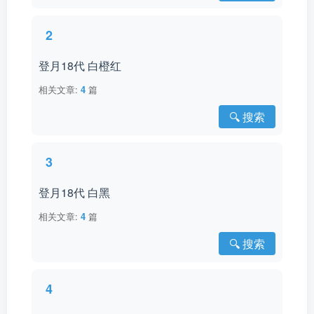
2
登月18代 白橙红
相关文章:
4
篇
🔍 搜索
3
登月18代 白黑
相关文章:
4
篇
🔍 搜索
4