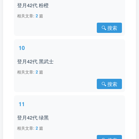
登月42代 粉橙
相关文章:
2
篇
🔍 搜索
10
登月42代 黑武士
相关文章:
2
篇
🔍 搜索
11
登月42代 绿黑
相关文章:
2
篇