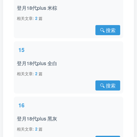
登月18代plus 米棕
相关文章:
2
篇
🔍 搜索
15
登月18代plus 全白
相关文章:
2
篇
🔍 搜索
16
登月18代plus 黑灰
相关文章:
2
篇